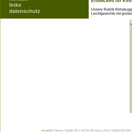
Entwickelt für Ki
links
Unsere Rubrik Rehabuggie
datenschutz
Leichtgewichte mit groß
tri-mobil
|
Herner Straße 86
|
44791 Bochum
|
Fon +49(0)234 610