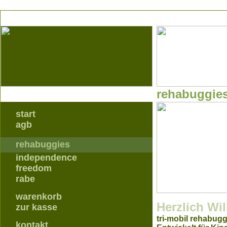
rehabuggie
start
agb
rehabuggies
independence
freedom
rabe
warenkorb
Herzlich W
zur kasse
tri-mobil rehabug
kontakt